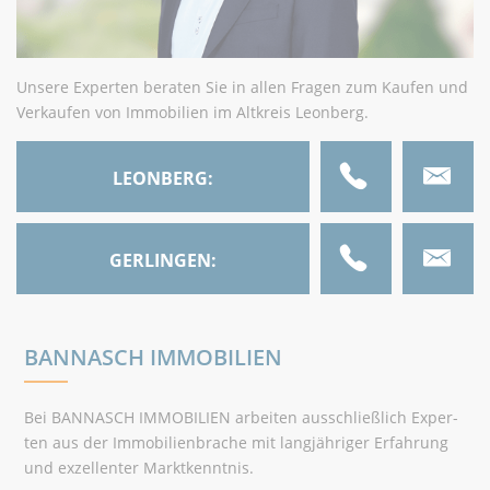
Unsere Experten beraten Sie in allen Fragen zum Kaufen und
Verkaufen von Immobilien im Altkreis Leonberg.
LEONBERG:
07152 33 52 90
GERLINGEN:
07156 16 57 200
BANNASCH IMMOBILIEN
Bei BANNASCH IMMOBILIEN arbeiten ausschließlich Exper­
ten aus der Immo­bilienbrache mit langjähriger Erfahrung
und exzel­lenter Marktkenntnis.