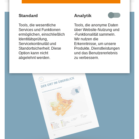
Standard
Analytik
Kostenlose Anmeldung
Tools, die wesentliche
Tools, die anonyme Daten
Services und Funktionen
über Website-Nutzung und
LESEN SIE ALLE INFORMATIONEN
ermöglichen, einschließlich
-Funktionalität sammeln.
Identitätsprüfung,
Wir nutzen die
IM MARKTBERICHT 2020
Servicekontinuität und
Erkenntnisse, um unsere
Standortsicherheit. Diese
Produkte, Dienstleistungen
Option kann nicht
und das Benutzererlebnis
abgelehnt werden.
zu verbessern.