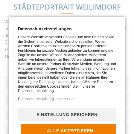
STÄDTEPORTRAIT WEILIMDORF
Was hat Weilimdorf zu bieten? Das erfahren Sie in unserem
ausführlichen Städteportrait. Neben Informationen zur Lage,
Datenschutzeinstellungen
der Historie und dem Verkehr erhalten Sie auch einen
Unsere Website verwendet Cookies, um dem Betrieb sowie
die Sicherheit unserer Website sicherzustellen. Weiter
Überblick zu den Einkaufsmöglichkeiten, der
werden Cookies genutzt um Inhalte zu personalisieren,
Freizeitgestaltung, den regelmäßigen Veranstaltungen und
Funktionen für soziale Medien anbieten zu können und die
Zugriffe auf unsere Website zu analysieren. Außerdem
selbstverständlich zum Thema Familie und Kinder.
geben wir Informationen zu Ihrer Verwendung unserer
Website an unsere Partner für soziale Medien, Werbung und
Analysen weiter. Unsere Partner führen diese Informationen
möglicherweise mit weiteren Daten zusammen, die Sie
ihnen bereitgestellt haben oder die sie im Rahmen Ihrer
DIE STADT
Nutzung der Dienste gesammelt haben. Weitere Details zu
den eingesetzten Cookies finden Sie in unserer
Datenschutzerklärung.
FAMILIE & KINDER
Datenschutzerklärung
|
Impressum
FREIZEITGESTALTUNG
EINSTELLUNG SPEICHERN
VERKEHR
ALLE AKZEPTIEREN