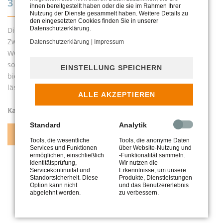
3 ZIMMER, 102 M2
ihnen bereitgestellt haben oder die sie im Rahmen Ihrer
Nutzung der Dienste gesammelt haben. Weitere Details zu
den eingesetzten Cookies finden Sie in unserer
Datenschutzerklärung.
Diese Immobilie bietet viel Wohnwert für die junge Familie:
Zwei Kinderzimmer, ein Schlafzimmer, ein separates Gäste-
Datenschutzerklärung
|
Impressum
WC kombiniert mit einem modernen Ess- und Wohnbereich
sowie einer großzügigen Terrasse. Die gesamte Wohnung
EINSTELLUNG SPEICHERN
bietet viel Platz und Freiraum für die gesamte Familie und
lässt keine Wünsche offen.
ALLE AKZEPTIEREN
Kaufpreis: 599.000 €
Standard
Analytik
ZU WOHNUNG 3
Tools, die wesentliche
Tools, die anonyme Daten
Services und Funktionen
über Website-Nutzung und
ermöglichen, einschließlich
-Funktionalität sammeln.
Identitätsprüfung,
Wir nutzen die
Servicekontinuität und
Erkenntnisse, um unsere
WOHNUNGEN IM
Standortsicherheit. Diese
Produkte, Dienstleistungen
Option kann nicht
und das Benutzererlebnis
1. OBERGESCHOSS
abgelehnt werden.
zu verbessern.