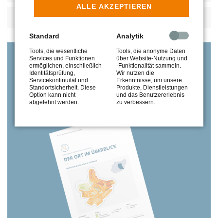
ALLE AKZEPTIEREN
VERKEHR
Standard
Analytik
Tools, die wesentliche
Tools, die anonyme Daten
Services und Funktionen
über Website-Nutzung und
Kostenlose Anmeldung
ermöglichen, einschließlich
-Funktionalität sammeln.
Identitätsprüfung,
Wir nutzen die
LESEN SIE ALLE INFORMATIONEN
Servicekontinuität und
Erkenntnisse, um unsere
Standortsicherheit. Diese
Produkte, Dienstleistungen
IM MARKTBERICHT 2020
Option kann nicht
und das Benutzererlebnis
abgelehnt werden.
zu verbessern.