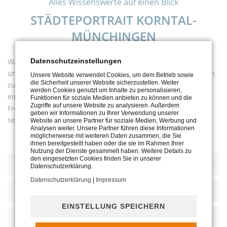
Alles Wissenswerte auf einen Blick
STÄDTEPORTRAIT KORNTAL-
MÜNCHINGEN
Was hat Korntal-Münchingen zu bieten? Das erfahren Sie in
Datenschutzeinstellungen
unserem ausführlichen Städteportrait. Neben Informationen
Unsere Website verwendet Cookies, um dem Betrieb sowie
die Sicherheit unserer Website sicherzustellen. Weiter
zur Lage, der Historie und dem Verkehr erhalten Sie auch
werden Cookies genutzt um Inhalte zu personalisieren,
einen Überblick zu den Einkaufsmöglichkeiten, der
Funktionen für soziale Medien anbieten zu können und die
Zugriffe auf unsere Website zu analysieren. Außerdem
Freizeitgestaltung, den regelmäßigen Veranstaltungen und
geben wir Informationen zu Ihrer Verwendung unserer
selbstverständlich zum Thema Familie und Kinder.
Website an unsere Partner für soziale Medien, Werbung und
Analysen weiter. Unsere Partner führen diese Informationen
möglicherweise mit weiteren Daten zusammen, die Sie
ihnen bereitgestellt haben oder die sie im Rahmen Ihrer
Nutzung der Dienste gesammelt haben. Weitere Details zu
den eingesetzten Cookies finden Sie in unserer
DIE STADT
Datenschutzerklärung.
Datenschutzerklärung
|
Impressum
FAMILIE & KINDER
EINSTELLUNG SPEICHERN
FREIZEITGESTALTUNG