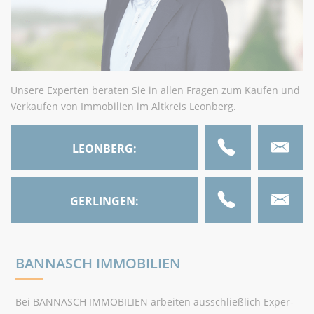
Unsere Experten beraten Sie in allen Fragen zum Kaufen und
Verkaufen von Immobilien im Altkreis Leonberg.
LEONBERG:
07152 33 52 90
GERLINGEN:
07156 16 57 200
BANNASCH IMMOBILIEN
Bei BANNASCH IMMOBILIEN arbeiten ausschließlich Exper­