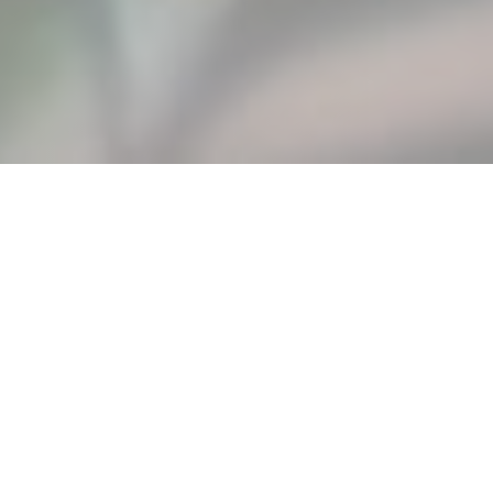
Immobilienmakler mit Herz und Leidenschaft
WIR VERKAUFEN IHRE
IMMOBILIE IN
RENNINGEN
Wir begleiten Sie beim Verkauf oder der Vermietung Ihrer
Immobilie in Renningen und Malmsheim. Unser
persönlicher Service zeichnet sich durch Engagement,
Kundennähe und Sorgfalt aus.
Seit über 30 Jahren sind wir Immobilienmakler aus