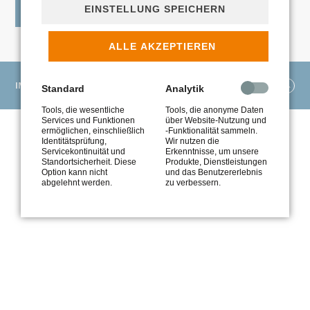
EINSTELLUNG SPEICHERN
ALLE AKZEPTIEREN
IMPRESSUM
DATENSCHUTZ
WIDERRUF
Standard
Analytik
Tools, die wesentliche
Tools, die anonyme Daten
Services und Funktionen
über Website-Nutzung und
ermöglichen, einschließlich
-Funktionalität sammeln.
Identitätsprüfung,
Wir nutzen die
Servicekontinuität und
Erkenntnisse, um unsere
Standortsicherheit. Diese
Produkte, Dienstleistungen
Option kann nicht
und das Benutzererlebnis
abgelehnt werden.
zu verbessern.