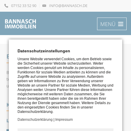
07152 33 52 90
INFO@BANNASCH.DE
MENÜ
Datenschutzeinstellungen
BANNASCH IMMOBILIEN
Unsere Website verwendet Cookies, um dem Betrieb sowie
die Sicherheit unserer Website sicherzustellen. Weiter
werden Cookies genutzt um Inhalte zu personalisieren,
Bei BANNASCH IMMOBILIEN arbeiten ausschließlich Exper­
Funktionen für soziale Medien anbieten zu können und die
Zugriffe auf unsere Website zu analysieren. Außerdem
ten aus der Immo­bilienbrache mit langjähriger Erfahrung
geben wir Informationen zu Ihrer Verwendung unserer
und exzel­lenter Marktkenntnis.
Website an unsere Partner für soziale Medien, Werbung und
Analysen weiter. Unsere Partner führen diese Informationen
möglicherweise mit weiteren Daten zusammen, die Sie
ihnen bereitgestellt haben oder die sie im Rahmen Ihrer
Nutzung der Dienste gesammelt haben. Weitere Details zu
KONTAKT
den eingesetzten Cookies finden Sie in unserer
Datenschutzerklärung.
Datenschutzerklärung
|
Impressum
LEONBERG
Kontaktformular