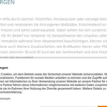
ORGEN
h Hilfe durch Gärtner, Putzhilfen, Fensterputzer oder sonstige Die
elbst und relativieren Sie Ihre eigenen Maßstäbe. Entscheidend ist
reizeit und somit Lebensqualität. Dabei sollten Sie sich zunächst
t. Ob Ihr Bedarf nur temporär ist, beispielsweise des Urlaubes, ode
e Immobilie während Ihrer Abwesenheit beaufsichtigen, können sch
ese auch kleinere Zusatzarbeiten, wie Briefkasten leeren oder P
nsatz zwischen 30 und 50 Euro bei der Gartenarbeit und eine Putzh
e bei der Hausarbeit.
ungen
 HAUSRATS
Cookies, um dem Betrieb sowie die Sicherheit unserer Website sicherzustellen. 
onalisieren, Funktionen für soziale Medien anbieten zu können und die Zugriffe au
en wir Informationen zu Ihrer Verwendung unserer Website an unsere Partner für
re Partner führen diese Informationen möglicherweise mit weiteren Daten zusamme
 müssen mehrere Angelegenheiten geklärt werden. Besonders die 
 die sie im Rahmen Ihrer Nutzung der Dienste gesammelt haben. Weitere Details zu
nschutzerklärung.
nnerungen an den Sachen haften. Nehmen Sie sich vorab also genug Z
 sich eine unabhängige Hilfe ins Boot holt: Diese kann bei der En
pressum
vität helfen.