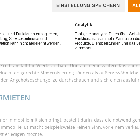
EINSTELLUNG SPEICHERN
AL
 FÖRDERMÖGLICHKEITEN
Analytik
rvices und Funktionen ermöglichen,
Tools, die anonyme Daten über Websi
mmobilienexperte Ihres Vertrauens, der Sie individuell über möglic
üfung, Servicekontinuität und
Funktionalität sammeln. Wir nutzen di
nahmen, wie dem Einbau eines Treppenlifts oder der Verbreiterun
Option kann nicht abgelehnt werden.
Produkte, Dienstleistungen und das B
verbessern.
tützung für einen Umbau beträgt dabei maximal 4.000 Euro pro Maßn
tig ist. In vielen Städten gibt es zudem Programme zur Förderu
reditanstalt für Wiederaufbau). Und auch eine weitere Kostenersp
eine altersgerechte Modernisierung können als außergewöhnliche B
s, den Angebotsdschungel zu durchschauen und sich einen ausführl
RMIETEN
iner Immobilie mit sich bringt, besteht darin, dass die notwendigen
r Immobilie. Es macht beispielsweise keinen Sinn, vor einem Verka
st erledigen möchte.