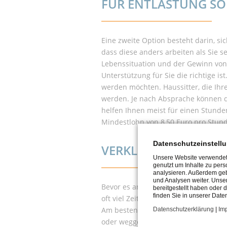
FÜR ENTLASTUNG S
Eine zweite Option besteht darin, sic
dass diese anders arbeiten als Sie s
Lebenssituation und der Gewinn von F
Unterstützung für Sie die richtige is
werden möchten. Haussitter, die Ihr
werden. Je nach Absprache können di
helfen Ihnen meist für einen Stunde
Mindestlohn von 8,50 Euro pro Stund
Datenschutzeinstell
VERKLEINERUNG DES
Unsere Website verwendet 
genutzt um Inhalte zu pers
analysieren. Außerdem geb
und Analysen weiter. Unse
Bevor es an Umbau oder Umzug geht,
bereitgestellt haben oder
finden Sie in unserer Date
oft viel Zeit und Mühe, da viele Eri
Am besten funktioniert das, wenn man
Datenschutzerklärung
|
Im
oder weggeworfen wird, durch Objekti