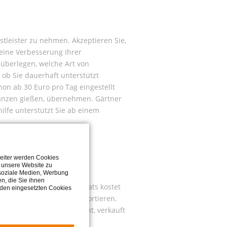
nstleister zu nehmen. Akzeptieren Sie,
 eine Verbesserung Ihrer
 überlegen, welche Art von
r ob Sie dauerhaft unterstützt
on ab 30 Euro pro Tag eingestellt
flanzen gießen, übernehmen. Gärtner
ilfe unterstützt Sie ab einem
Weiter werden Cookies
f unsere Website zu
 soziale Medien, Werbung
n, die Sie ihnen
Verkleinerung des Hausrats kostet
 den eingesetzten Cookies
eit, um Ihren Besitz zu sortieren.
tscheidung, was verschenkt, verkauft