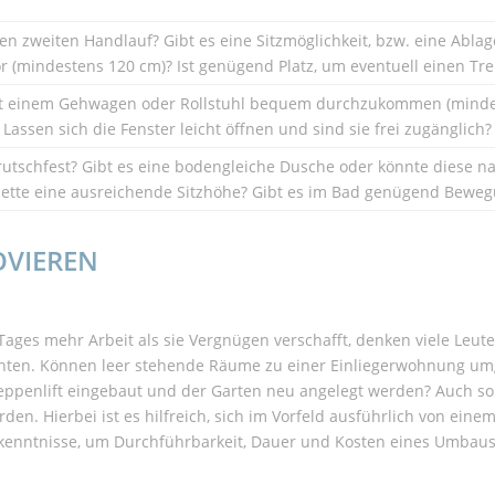
 zweiten Handlauf? Gibt es eine Sitzmöglichkeit, bzw. eine Ablage,
 (mindestens 120 cm)? Ist genügend Platz, um eventuell einen Tre
mit einem Gehwagen oder Rollstuhl bequem durchzukommen (mind
Lassen sich die Fenster leicht öffnen und sind sie frei zugänglich?
utschfest? Gibt es eine bodengleiche Dusche oder könnte diese n
ilette eine ausreichende Sitzhöhe? Gibt es im Bad genügend Bewegu
VIEREN
 Tages mehr Arbeit als sie Vergnügen verschafft, denken viele Leu
achten. Können leer stehende Räume zu einer Einliegerwohnung 
Treppenlift eingebaut und der Garten neu angelegt werden? Auch so
en. Hierbei ist es hilfreich, sich im Vorfeld ausführlich von einem
hkenntnisse, um Durchführbarkeit, Dauer und Kosten eines Umbaus