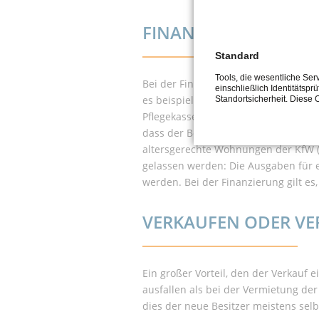
FINANZIERUNG UND
Standard
Tools, die wesentliche Se
Bei der Finanzierung hilft oft der I
einschließlich Identitätspr
es beispielsweise bei baulichen Maß
Standortsicherheit. Diese 
Pflegekasse. Die finanzielle Unters
dass der Bezuschusste pflegebedürf
altersgerechte Wohnungen der KfW (K
gelassen werden: Die Ausgaben für 
werden. Bei der Finanzierung gilt e
VERKAUFEN ODER VE
Ein großer Vorteil, den der Verkauf e
ausfallen als bei der Vermietung de
dies der neue Besitzer meistens selb