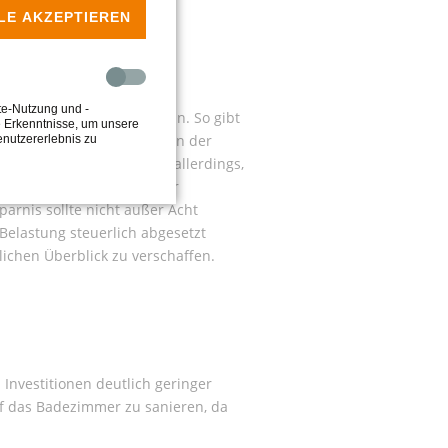
LE AKZEPTIEREN
te-Nutzung und -
he Förderungen beraten kann. So gibt
e Erkenntnisse, um unsere
g der Türen, Zuschüsse von der
enutzererlebnis zu
ahme. Voraussetzung ist allerdings,
ng von Umbaumaßnahmen für
arnis sollte nicht außer Acht
elastung steuerlich abgesetzt
ichen Überblick zu verschaffen.
 Investitionen deutlich geringer
uf das Badezimmer zu sanieren, da