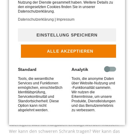
kleineren und billigeren Transporter mehrmals die
Nutzung der Dienste gesammelt haben. Weitere Details zu
Strecke fährt, oder ob man aus Zeitgründen einen
den eingesetzten Cookies finden Sie in unserer
Datenschutzerklärung.
größeren Wagen mieten muss. Falls Sie einen LKW leihen
Datenschutzerklärung
|
Impressum
möchten, brauchen Sie dafür einen speziellen
Führerschein.
EINSTELLUNG SPEICHERN
Entscheiden Sie sich für eine Spedition, empfiehlt es sich,
die alte Wohnung und Ihre Möbel von einem Fachmann
ALLE AKZEPTIEREN
sichten zu lassen, damit dieser einschätzen kann, was
auf ihn und seine Kollegen zukommen.
Standard
Analytik
Als Orientierung für Ihre Helfer eignet sich ein
Farbensystem, damit sie wissen, wo sie was in der neuen
Tools, die wesentliche
Tools, die anonyme Daten
Services und Funktionen
über Website-Nutzung und
Wohnung hinstellen sollen. Beispielsweise könnten alle
ermöglichen, einschließlich
-Funktionalität sammeln.
Möbel und Kisten, die in das neue Schlafzimmer
Identitätsprüfung,
Wir nutzen die
Servicekontinuität und
Erkenntnisse, um unsere
gehören, einen roten Punkt erhalten.
Standortsicherheit. Diese
Produkte, Dienstleistungen
Umzugshelfer – Freunde und Familie
Option kann nicht
und das Benutzererlebnis
abgelehnt werden.
zu verbessern.
Um die passenden Helfer zu finden, lohnt es sich zu
überlegen, was für Aufgaben erledigt werden müssen.
Wer kann den schweren Schrank tragen? Wer kann das