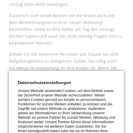
Umzug nicht mehr benötigen.
Zusätzlich zum Inhalt können Sie die Kisten auch mit
dem Bestimmungsort in Ihrer neuen Wohnung
beschriften, damit es Ihre Helfer am Tag des Umzugs
leichter haben und auch Sie nicht ständig Fragen hierzu
beantworten müssen.
Ziehen Sie mit mehreren Personen um, trauen Sie sich,
Aufgabengebiete zu delegieren. Geben Sie ruhig auch
ein wenig Verantwortung an Ihre Kinder ab. Wenn Sie
beispielsweise Ihren Sohn als für die
Unterhaltungstechnik zuständig bestimmen, wird er sich
Datenschutzeinstellungen
auch am Umzugstag dahingehend einbringen.
Unsere Website verwendet Cookies, um dem Betrieb sowie
Transport clever organisieren
die Sicherheit unserer Website sicherzustellen. Weiter
werden Cookies genutzt um Inhalte zu personalisieren,
Funktionen für soziale Medien anbieten zu können und die
Das frühzeitige Packen der Umzugskisten ermöglicht es
Zugriffe auf unsere Website zu analysieren. Außerdem
Ihnen auch, das Gesamtvolumen Ihrer Güter besser
geben wir Informationen zu Ihrer Verwendung unserer
Website an unsere Partner für soziale Medien, Werbung und
abzuschätzen. Je nachdem wie weit weg Sie umziehen,
Analysen weiter. Unsere Partner führen diese Informationen
lohnt es sich, darüber nachzudenken, ob man mit einem
möglicherweise mit weiteren Daten zusammen, die Sie
ihnen bereitgestellt haben oder die sie im Rahmen Ihrer