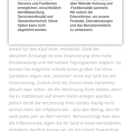
denn Ihre Immobilie ist eine Kapitalanlage und Ihr Geld
Services und Funktionen
über Website-Nutzung und
geht, anders als bei einer Mietimmobilie, nicht verloren.
ermöglichen, einschließlich
-Funktionalität sammeln.
Identitätsprüfung,
Wir nutzen die
Servicekontinuität und
Erkenntnisse, um unsere
Standortsicherheit. Diese
Produkte, Dienstleistungen
Option kann nicht
und das Benutzererlebnis
4. NIEDRIGE ZINSEN
abgelehnt werden.
zu verbessern.
Die anhaltend niedrigen Zinsen sind ebenfalls ein großer
Anreiz für den Kauf einer Immobilie. Dank der
aktuellen Zinslange ist eine Finanzierung ohne hohe
Zinsbelastung und mit hohem Tilgungsanteil möglich. So
können Sie möglichst schnell einen großen Teil Ihres
Darlehens tilgen und „verlieren“ nicht viel Geld bei der
Finanzierung. Zudem sind die Zinsen eines Darlehens
aktuell zwar höher, als die Verzinsung Ihres Geldes, wenn
Sie es stattdessen auf einem Konto anlegen würden.
Jedoch deckt die Verzinsung Ihres Geldes häufig nicht
einmal mehr die Inflationsrate – also den Betrag, den Ihr
Geld jedes Jahr an Wert verliert. Berücksichtigt man also
die Inflationsrate, legen Sie Ihr Geld in einer wertstabilen
Immobilie deutlich besser an, als bei einem Sparvertrag