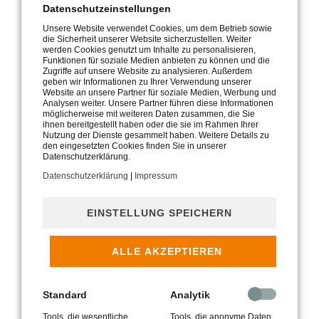
Datenschutzeinstellungen
sinnvoll sein. Im Gegensatz zur Miete investieren Sie Ihr
Geld in einen beständigen Wert - in den letzten Jahren
Unsere Website verwendet Cookies, um dem Betrieb sowie
die Sicherheit unserer Website sicherzustellen. Weiter
sind die Immobilienpreise vielerorts immer weiter
werden Cookies genutzt um Inhalte zu personalisieren,
gestiegen.
Funktionen für soziale Medien anbieten zu können und die
Zugriffe auf unsere Website zu analysieren. Außerdem
geben wir Informationen zu Ihrer Verwendung unserer
Website an unsere Partner für soziale Medien, Werbung und
Analysen weiter. Unsere Partner führen diese Informationen
3. IMMOBILIEN ALS ALTERSVORSORGE
möglicherweise mit weiteren Daten zusammen, die Sie
ihnen bereitgestellt haben oder die sie im Rahmen Ihrer
Nutzung der Dienste gesammelt haben. Weitere Details zu
Ein weiterer Grund ist die Altersvorsorge. Wenn Sie sich
den eingesetzten Cookies finden Sie in unserer
Datenschutzerklärung.
für den Kauf einer Immobilie entscheiden, haben Sie die
Garantie, dass Sie im Alter keine Miete mehr bezahlen
Datenschutzerklärung
|
Impressum
müssen und vor Kündigungen geschützt sind. Wenn Sie
die eigenen vier Wände mit Beginn des Rentenalters
EINSTELLUNG SPEICHERN
abbezahlt und darauf geachtet haben, die Ausstattung
regelmäßig zu modernisieren, fallen für Sie lediglich
ALLE AKZEPTIEREN
Betriebskosten, Rücklagen für Reparaturen und
eventuelle Verwaltungskosten an. Auch wenn Sie die
Immobilie im Alter verkaufen, vermieten oder sich
Standard
Analytik
verkleinern möchten, profitieren Sie hier noch vom Kauf,
Tools, die wesentliche
Tools, die anonyme Daten